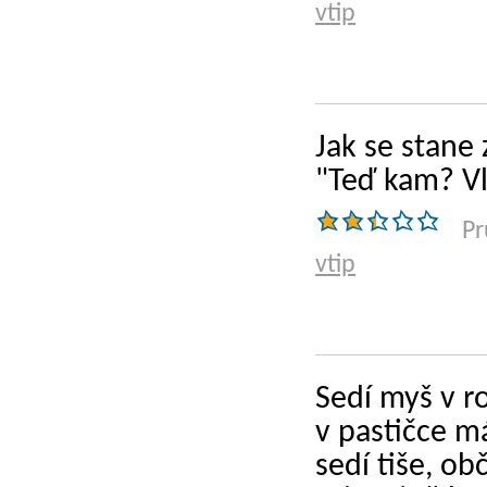
vtip
Jak se stane 
"Teď kam? Vl
Pr
vtip
Sedí myš v r
v pastičce m
sedí tiše, ob