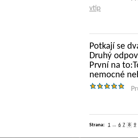
vtip
Potkají se dv
Druhý odpoví
První na to:
nemocné neb
Pr
Strana:
1
...
6
7
8
9