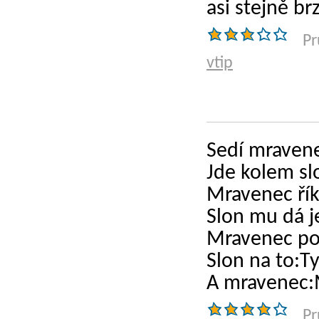
asi stejně br
Pr
vtip
Sedí mravene
Jde kolem slo
Mravenec řík
Slon mu dá j
Mravenec po
Slon na to:Ty 
A mravenec:M
Pr