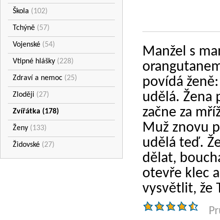
Škola
(102)
Tchýně
(57)
Vojenské
(54)
Manžel s man
Vtipné hlášky
(228)
orangutanem.
Zdraví a nemoc
(25)
povídá ženě:
udělá. Žena 
Zloději
(27)
začne za mří
Zvířátka
(178)
Muž znovu po
Ženy
(133)
udělá teď. Ž
Židovské
(27)
dělat, bouch
otevře klec a
vysvětlit, že 
Pr