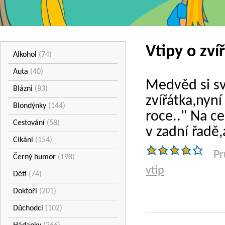
Vtipy o zví
Alkohol
(74)
Auta
(40)
Medvěd si svo
Blázni
(83)
zvířátka,nyn
Blondýnky
(144)
roce.." Na c
Cestování
(58)
v zadní řadě,
Cikáni
(154)
Pr
Černý humor
(198)
vtip
Děti
(74)
Doktoři
(201)
Důchodci
(102)