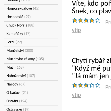
Hádanky
(266)
Víte, kdo poř
Homosexuálové
(45)
Šnek, co pla
Hospodské
(97)
Pr
Chuck Norris
(88)
vtip
Kameňáky
(17)
Lordi
(22)
Manželství
(300)
Murphyho zákony
(105)
Chytí rybář z
"Když mě pust
Muži
(168)
"Já mám jen 
Náboženství
(107)
Národy
(67)
Pr
O bačovi
(21)
vtip
Ostatní
(194)
Ostravské
(19)