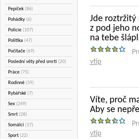
Pepíček
(86)
Jde roztržitý
Pohádky
(6)
z pod jeho no
Policie
(107)
na tebe šlápl
Politika
(47)
Pr
Počítače
(69)
vtip
Poslední věty před smrtí
(20)
Práce
(75)
Rodinné
(59)
Rybářské
(7)
Víte, proč ma
Sex
(249)
Aby se nepřev
Smrt
(28)
Pr
Somálci
(17)
vtip
Sport
(22)