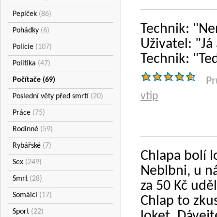
Pepíček
(86)
Technik: "Ne
Pohádky
(6)
Uživatel: "J
Policie
(107)
Technik: "Te
Politika
(47)
Pr
Počítače
(69)
vtip
Poslední věty před smrtí
(20)
Práce
(75)
Rodinné
(59)
Rybářské
(7)
Chlapa bolí l
Sex
(249)
Neblbni, u ná
Smrt
(28)
za 50 Kč udě
Somálci
(17)
Chlap to zku
Sport
(22)
loket. Dávejt