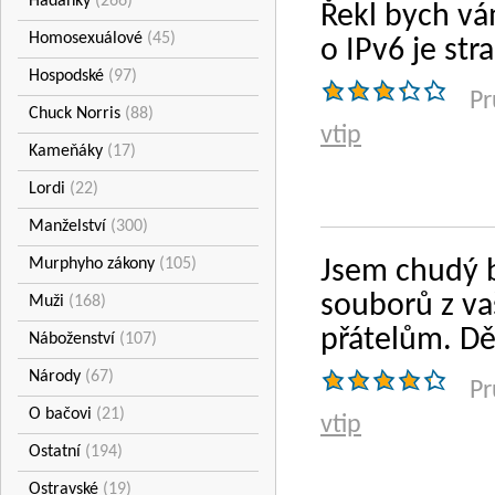
Hádanky
(266)
Řekl bych vám
Homosexuálové
(45)
o IPv6 je st
Hospodské
(97)
Pr
Chuck Norris
(88)
vtip
Kameňáky
(17)
Lordi
(22)
Manželství
(300)
Murphyho zákony
(105)
Jsem chudý 
souborů z va
Muži
(168)
přátelům. Dě
Náboženství
(107)
Národy
(67)
Pr
O bačovi
(21)
vtip
Ostatní
(194)
Ostravské
(19)