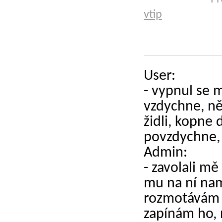
vtip
User:
- vypnul se 
vzdychne, ně
židli, kopne 
povzdychne, 
Admin:
- zavolali mě 
mu na ní nam
rozmotávám k
zapínám ho,