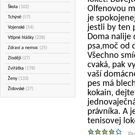
Olfenovou ma
Škola
(102)
je spokojenej
Tchýně
(57)
jestli by ten
Vojenské
(54)
Doma nalije 
Vtipné hlášky
(228)
psa,moč od d
Zdraví a nemoc
(25)
Všechno smíc
Zloději
(27)
cvaká, pak v
Zvířátka
(178)
vaší domácnos
Ženy
(133)
pes má blech
Židovské
(27)
kokain, dejte
jednovaječná
právníka. A 
tenisovej lok
Pr