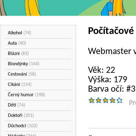
Počítačové 
Alkohol
(74)
Auta
(40)
Webmaster v
Blázni
(83)
Blondýnky
(144)
Věk: 22
Cestování
(58)
Výška: 179
Cikáni
(154)
Barva očí: #
Černý humor
(198)
Pr
Děti
(74)
Doktoři
(201)
Důchodci
(102)