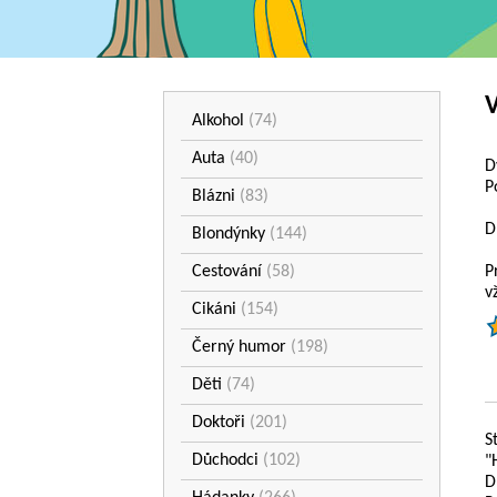
V
Alkohol
(74)
Auta
(40)
D
P
Blázni
(83)
D
Blondýnky
(144)
Cestování
(58)
P
v
Cikáni
(154)
Černý humor
(198)
Děti
(74)
Doktoři
(201)
S
Důchodci
(102)
"
D