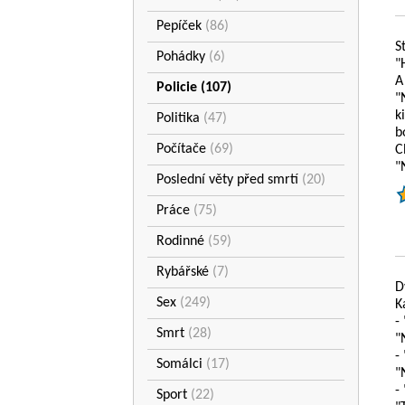
Pepíček
(86)
S
Pohádky
(6)
"
A
Policie
(107)
"
k
Politika
(47)
b
Počítače
(69)
C
"
Poslední věty před smrtí
(20)
Práce
(75)
Rodinné
(59)
Rybářské
(7)
D
Sex
(249)
K
-
Smrt
(28)
"
-
Somálci
(17)
"
-
Sport
(22)