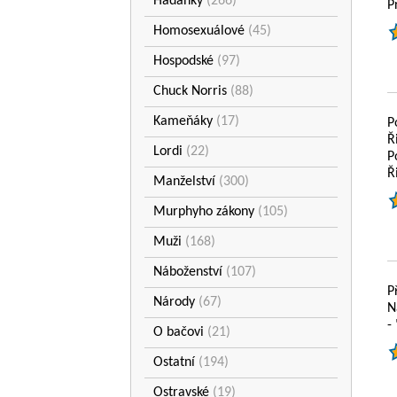
Hádanky
(266)
P
Homosexuálové
(45)
Hospodské
(97)
Chuck Norris
(88)
Kameňáky
(17)
P
Ř
Lordi
(22)
P
Ř
Manželství
(300)
Murphyho zákony
(105)
Muži
(168)
Náboženství
(107)
P
Národy
(67)
N
-
O bačovi
(21)
Ostatní
(194)
Ostravské
(19)