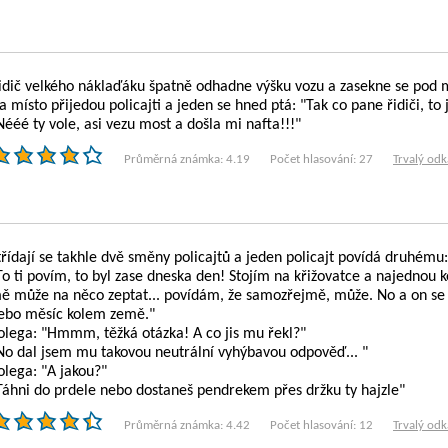
idič velkého náklaďáku špatně odhadne výšku vozu a zasekne se pod 
a místo přijedou policajti a jeden se hned ptá: "Tak co pane řidiči, to 
Nééé ty vole, asi vezu most a došla mi nafta!!!"
Průměrná známka: 4.19
Počet hlasování: 27
Trvalý odk
třídají se takhle dvě směny policajtů a jeden policajt povídá druhému:
To ti povím, to byl zase dneska den! Stojím na křižovatce a najednou ke
ě může na něco zeptat... povídám, že samozřejmě, může. No a on se 
ebo měsíc kolem země."
olega: "Hmmm, těžká otázka! A co jis mu řekl?"
No dal jsem mu takovou neutrální vyhýbavou odpověď... "
olega: "A jakou?"
Táhni do prdele nebo dostaneš pendrekem přes držku ty hajzle"
Průměrná známka: 4.42
Počet hlasování: 12
Trvalý odk