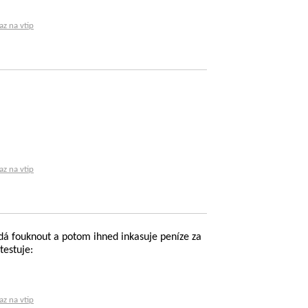
az na vtip
az na vtip
i dá fouknout a potom ihned inkasuje peníze za
testuje:
az na vtip