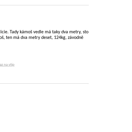
licie. Tady kámoš vedle má taky dva metry, sto
ámoš, ten má dva metry deset, 124kg, závodně
az na vtip