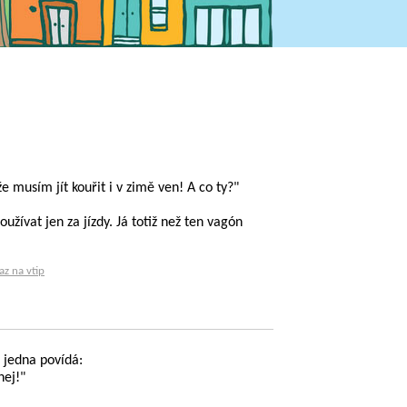
e musím jít kouřit i v zimě ven! A co ty?"
žívat jen za jízdy. Já totiž než ten vagón
az na vtip
a jedna povídá:
nej!"