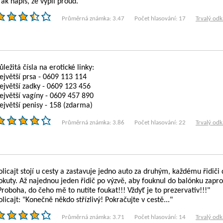
Tak napiš, že vypli proud."
Průměrná známka: 3.47
Počet hlasování: 17
Trvalý odk
ůležitá čísla na erotické linky:
ejvětší prsa - 0609 113 114
ejvětší zadky - 0609 123 456
ejvětší vagíny - 0609 457 890
ejvětší penisy - 158 (zdarma)
Průměrná známka: 3.86
Počet hlasování: 22
Trvalý odk
olicajt stojí u cesty a zastavuje jedno auto za druhým, každému řidič
okuty. Až najednou jeden řidič po výzvě, aby fouknul do balónku zapro
Proboha, do čeho mě to nutíte foukat!!! Vždyť je to prezervativ!!!"
olicajt: "Konečně někdo střízlivý! Pokračujte v cestě..."
Průměrná známka: 3.71
Počet hlasování: 14
Trvalý odk