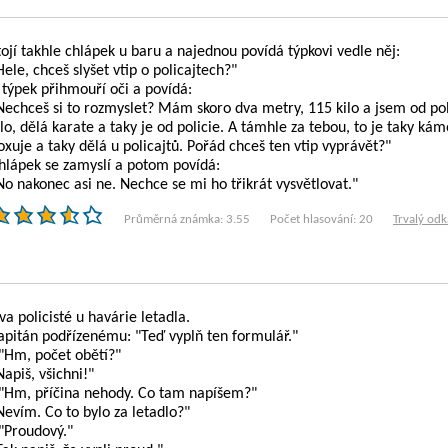
tojí takhle chlápek u baru a najednou povídá týpkovi vedle něj:
Hele, chceš slyšet vtip o policajtech?"
 týpek přihmouří oči a povídá:
Nechceš si to rozmyslet? Mám skoro dva metry, 115 kilo a jsem od po
ilo, dělá karate a taky je od policie. A támhle za tebou, to je taky k
oxuje a taky dělá u policajtů. Pořád chceš ten vtip vyprávět?"
hlápek se zamyslí a potom povídá:
No nakonec asi ne. Nechce se mi ho třikrát vysvětlovat."
Průměrná známka: 3.55
Počet hlasování: 20
Trvalý odk
va policisté u havárie letadla.
apitán podřízenému: "Teď vyplň ten formulář."
 "Hm, počet obětí?"
Napiš, všichni!"
 "Hm, příčina nehody. Co tam napíšem?"
Nevím. Co to bylo za letadlo?"
 "Proudový."