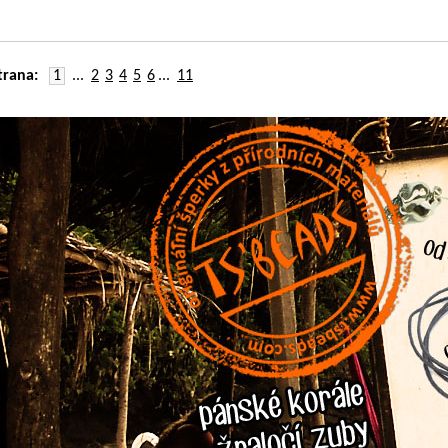
trana:
1
...
2
3
4
5
6
...
11