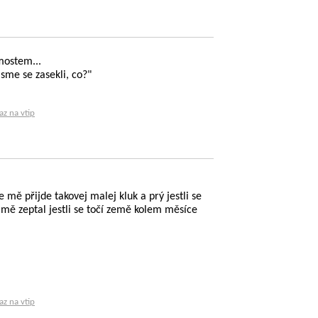
mostem...
jsme se zasekli, co?"
az na vtip
 mě přijde takovej malej kluk a prý jestli se
mě zeptal jestli se točí země kolem měsíce
az na vtip