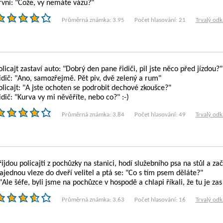
rvní: "Cože, vy nemáte vázu?"
Průměrná známka: 3.95
Počet hlasování: 21
Trvalý odk
olicajt zastaví auto: "Dobrý den pane řidiči, pil jste něco před jízdou?"
idič: "Ano, samozřejmě. Pět piv, dvě zelený a rum"
olicajt: "A jste ochoten se podrobit dechové zkoušce?"
idič: "Kurva vy mi něvěříte, nebo co?" :-)
Průměrná známka: 3.84
Počet hlasování: 49
Trvalý odk
řijdou policajti z pochůzky na stanici, hodí služebního psa na stůl a zač
ajednou vleze do dveří velitel a ptá se: "Co s tím psem děláte?"
 "Ale šéfe, byli jsme na pochůzce v hospodě a chlapi říkali, že tu je 
Průměrná známka: 3.63
Počet hlasování: 16
Trvalý odk