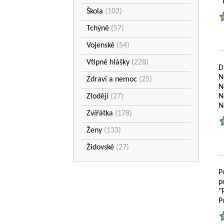
"
Škola
(102)
Tchýně
(57)
Vojenské
(54)
Vtipné hlášky
(228)
D
N
Zdraví a nemoc
(25)
N
Zloději
(27)
N
N
Zvířátka
(178)
Ženy
(133)
Židovské
(27)
P
p
"
P