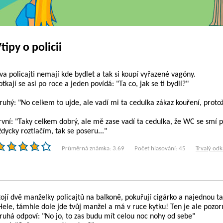
tipy o policii
va policajti nemají kde bydlet a tak si koupí vyřazené vagóny.
otkají se asi po roce a jeden povídá: "Ta co, jak se ti bydlí?"
ruhý: "No celkem to ujde, ale vadí mi ta cedulka zákaz kouření, protož
rvní: "Taky celkem dobrý, ale mě zase vadí ta cedulka, že WC se smí pou
ždycky roztlačím, tak se poseru..."
Průměrná známka: 3.69
Počet hlasování: 45
Trvalý odk
tojí dvě manželky policajtů na balkoně, pokuřují cigárko a najednou t
Hele, támhle dole jde tvůj manžel a má v ruce kytku! Ten je ale pozor
ruhá odpoví: "No jo, to zas budu mít celou noc nohy od sebe"