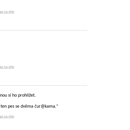
az na vtip
az na vtip
nou si ho prohlížet.
zas ten pes se dvěma čur@kama."
az na vtip