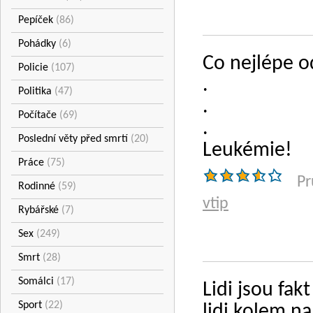
Pepíček
(86)
Pohádky
(6)
Co nejlépe o
Policie
(107)
.
Politika
(47)
.
Počítače
(69)
.
Poslední věty před smrtí
(20)
Leukémie!
Práce
(75)
Pr
Rodinné
(59)
vtip
Rybářské
(7)
Sex
(249)
Smrt
(28)
Somálci
(17)
Lidi jsou fak
Sport
(22)
lidi kolem na