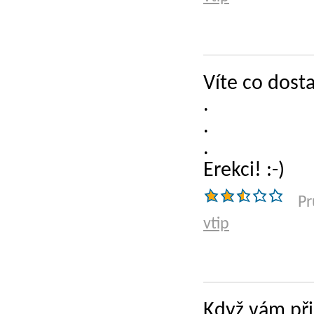
Víte co dost
.
.
.
Erekci! :-)
Pr
vtip
Když vám při