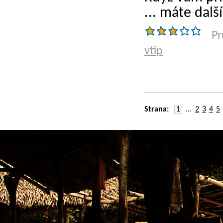
... máte dalš
Pr
vtip
Strana:
1
...
2
3
4
5