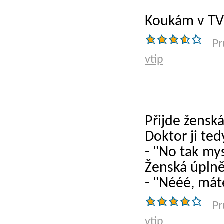
Koukám v TV 
Pr
vtip
Přijde ženská
Doktor ji te
- "No tak my
Ženská úplně
- "Nééé, mát
Pr
vtip