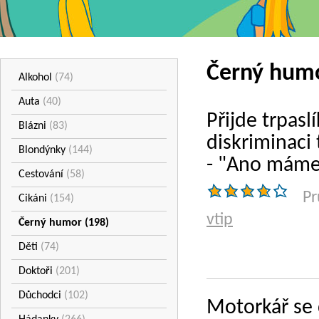
Černý hum
Alkohol
(74)
Auta
(40)
Přijde trpas
Blázni
(83)
diskriminaci 
Blondýnky
(144)
- "Ano máme,
Cestování
(58)
Pr
Cikáni
(154)
vtip
Černý humor
(198)
Děti
(74)
Doktoři
(201)
Důchodci
(102)
Motorkář se 