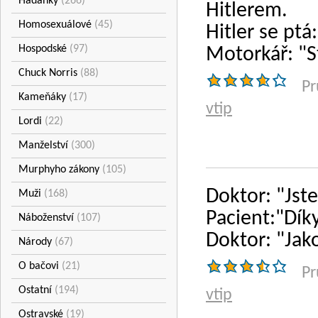
Hádanky
(266)
Hitlerem.
Homosexuálové
(45)
Hitler se ptá
Hospodské
(97)
Motorkář: "S
Chuck Norris
(88)
Pr
Kameňáky
(17)
vtip
Lordi
(22)
Manželství
(300)
Murphyho zákony
(105)
Doktor: "Jste
Muži
(168)
Pacient:"Dík
Náboženství
(107)
Doktor: "Jako
Národy
(67)
O bačovi
(21)
Pr
Ostatní
(194)
vtip
Ostravské
(19)