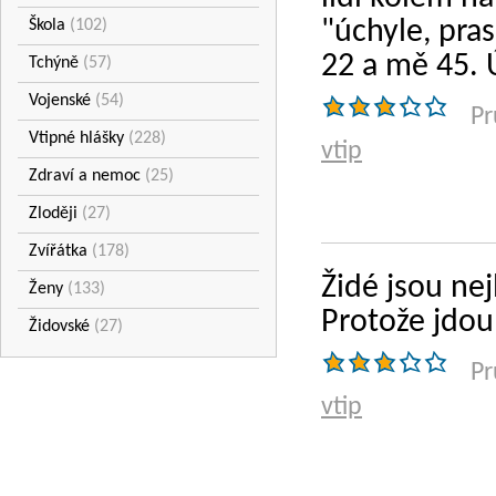
"úchyle, pra
Škola
(102)
22 a mě 45. 
Tchýně
(57)
Vojenské
(54)
Pr
Vtipné hlášky
(228)
vtip
Zdraví a nemoc
(25)
Zloději
(27)
Zvířátka
(178)
Židé jsou nej
Ženy
(133)
Protože jdou
Židovské
(27)
Pr
vtip