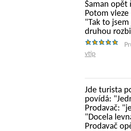
Šaman opět ř
Potom vleze c
"Tak to jsem 
druhou rozbil
Pr
vtip
Jde turista p
povídá: "Jed
Prodavač: "j
"Docela levn
Prodavač opě