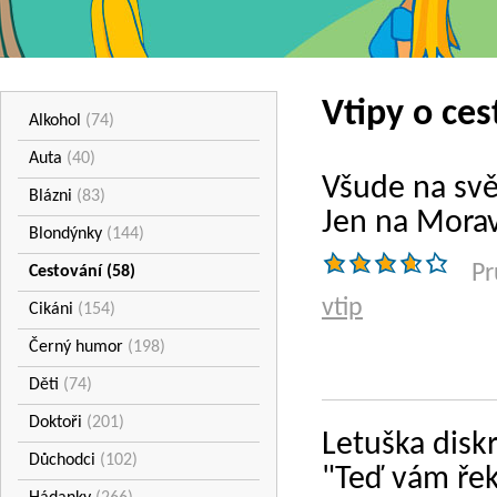
Vtipy o ces
Alkohol
(74)
Auta
(40)
Všude na sv
Blázni
(83)
Jen na Morav
Blondýnky
(144)
Pr
Cestování
(58)
vtip
Cikáni
(154)
Černý humor
(198)
Děti
(74)
Doktoři
(201)
Letuška disk
Důchodci
(102)
"Teď vám řek