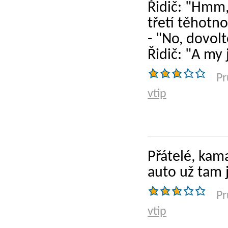
Řidič: "Hmm, 
třetí těhotno
- "No, dovol
Řidič: "A my 
Pr
vtip
Přátelé, kam
auto už tam j
Pr
vtip