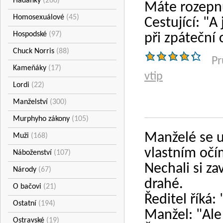
Hádanky
(266)
Máte rozepnu
Homosexuálové
(45)
Cestující: "
Hospodské
(97)
při zpáteční 
Chuck Norris
(88)
Pr
Kameňáky
(17)
vtip
Lordi
(22)
Manželství
(300)
Murphyho zákony
(105)
Manželé se u
Muži
(168)
vlastním očím
Náboženství
(107)
Nechali si za
Národy
(67)
drahé.
O bačovi
(21)
Ředitel říká
Ostatní
(194)
Manžel: "Ale
Ostravské
(19)