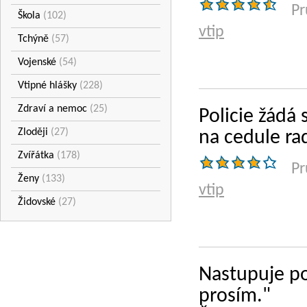
Pr
Škola
(102)
vtip
Tchýně
(57)
Vojenské
(54)
Vtipné hlášky
(228)
Zdraví a nemoc
(25)
Policie žádá 
Zloději
(27)
na cedule rad
Zvířátka
(178)
Pr
Ženy
(133)
vtip
Židovské
(27)
Nastupuje po
prosím."