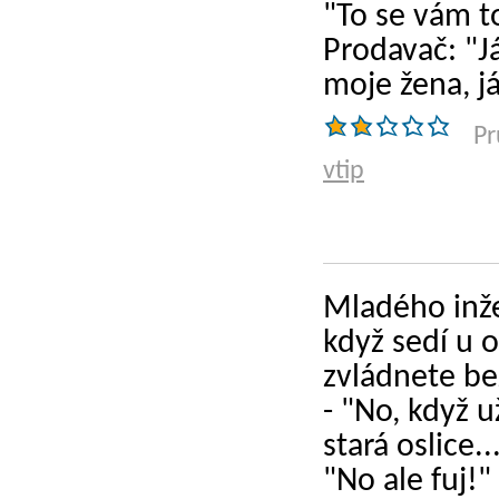
"To se vám t
Prodavač: "J
moje žena, j
Pr
vtip
Mladého inže
když sedí u o
zvládnete be
- "No, když 
stará oslice..
"No ale fuj!"