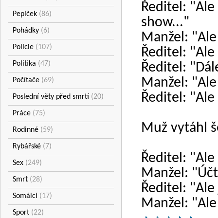
Ředitel: "Al
Pepíček
(86)
show..."
Pohádky
(6)
Manžel: "Ale 
Policie
(107)
Ředitel: "Ale
Politika
(47)
Ředitel: "D
Manžel: "Ale
Počítače
(69)
Ředitel: "Ale
Poslední věty před smrtí
(20)
Práce
(75)
Muž vytáhl š
Rodinné
(59)
Rybářské
(7)
Ředitel: "Ale 
Sex
(249)
Manžel: "Účtu
Smrt
(28)
Ředitel: "Ale 
Somálci
(17)
Manžel: "Ale
Sport
(22)