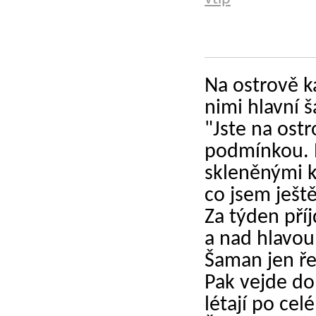
Na ostrově ka
nimi hlavní š
"Jste na ost
podmínkou. 
skleněnými k
co jsem ješt
Za týden pří
a nad hlavou
Šaman jen ře
Pak vejde do
létají po celé