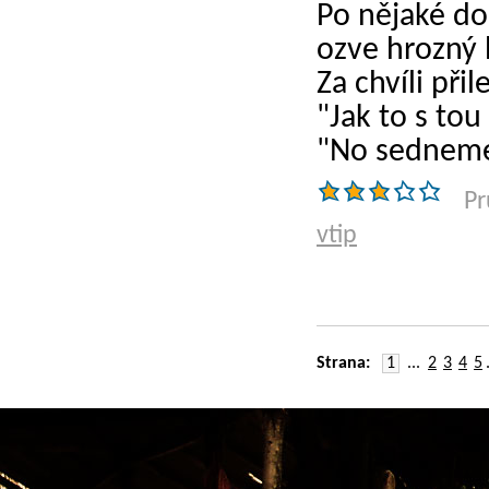
Po nějaké do
ozve hrozný 
Za chvíli při
"Jak to s tou
"No sedneme
Pr
vtip
Strana:
1
...
2
3
4
5