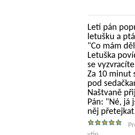
Letí pán popr
letušku a ptá
"Co mám děla
Letuška poví
se vyzvracíte
Za 10 minut s
pod sedačkam
Naštvaně přij
Pán: "Né, já 
něj přetejkat
Pr
vtip