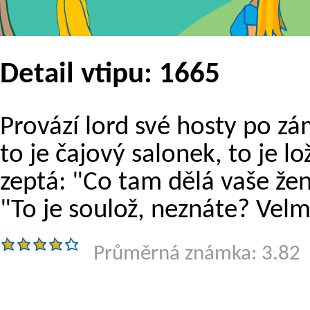
Detail vtipu: 1665
Provází lord své hosty po z
to je čajový salonek, to je l
zeptá: "Co tam dělá vaše ž
"To je soulož, neznáte? Velm
Průměrná známka: 3.82