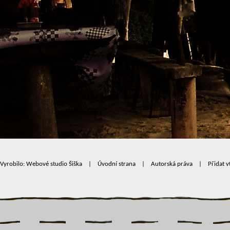
Vyrobilo: Webové studio Šiška
|
Úvodní strana
|
Autorská práva
|
Přidat v